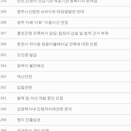
310
산모,신생아 건강기관 제공기관 등록시의 문제점.
309
원주시신림면 브라이트 태양광발전 반대
308
원주 카페"서희" 이용시간 연장
307
홍천군청 건축허가 담당, 팀장의 갑질 및 법적 근거 부족
306
춘천시 약사동 쌍용더플레티넘 건축에 대한 민원
305
도민증 발급
304
옹벽이 불안해요
303
재난안전
302
입찰관련
301
벌목 및 야산 개발 중단 요청
300
강원학사내 민원처리에관한 문의
299
맹지 진출입로
298
공공하수 관리 민원