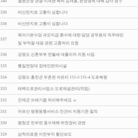
340
철원군청 관광 이재현.특히 김재홍, 문성명에 대해 감사 청구
339
비산먼지로 고통이 심합니다
338
비산먼지로 고통이 심합니다
육아기본수당 과오지급 환수에 대한 담당 공무원의 직무태만
337
및 부적절 대응 관련 고충처리 요청
336
강원도 신혼부부 전월세 대출이자 지원 사업
335
통일전망대 장애인편의시설
334
강원도 홍천군 두촌면 자은리 151-3 151-4 도로복원
333
태백도로관리사업소 도로제설관리(작업)
332
인제군 쓰레기좀 처리해주세요 ㅠ
331
어르신 병원동행서비스 인건비 지원기준 질의
330
평창군 진부면 풍수재해 하천정비 관련
329
삼척의료원 이전부지 횡단보도